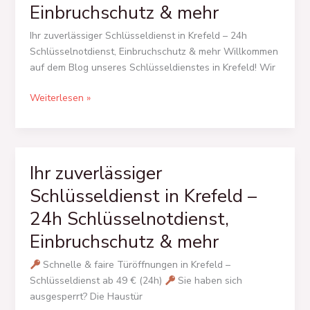
Krefeld
Einbruchschutz & mehr
–
24h
Ihr zuverlässiger Schlüsseldienst in Krefeld – 24h
Schlüsselnotdienst,
Schlüsselnotdienst, Einbruchschutz & mehr Willkommen
Einbruchschutz
auf dem Blog unseres Schlüsseldienstes in Krefeld! Wir
&
Weiterlesen »
mehr
Ihr zuverlässiger
Ihr
zuverlässiger
Schlüsseldienst in Krefeld –
Schlüsseldienst
24h Schlüsselnotdienst,
in
Krefeld
Einbruchschutz & mehr
–
24h
Schnelle & faire Türöffnungen in Krefeld –
Schlüsselnotdienst,
Schlüsseldienst ab 49 € (24h)
Sie haben sich
Einbruchschutz
ausgesperrt? Die Haustür