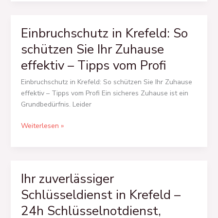
Einbruchschutz in Krefeld: So
Einbruchschutz
in
schützen Sie Ihr Zuhause
Krefeld:
effektiv – Tipps vom Profi
So
schützen
Einbruchschutz in Krefeld: So schützen Sie Ihr Zuhause
Sie
effektiv – Tipps vom Profi Ein sicheres Zuhause ist ein
Ihr
Grundbedürfnis. Leider
Zuhause
effektiv
Weiterlesen »
–
Tipps
vom
Profi
Ihr zuverlässiger
Ihr
zuverlässiger
Schlüsseldienst in Krefeld –
Schlüsseldienst
24h Schlüsselnotdienst,
in