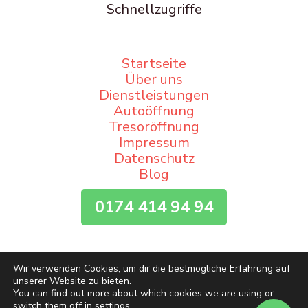
Schnellzugriffe
Startseite
Über uns
Dienstleistungen
Autoöffnung
Tresoröffnung
Impressum
Datenschutz
Blog
0174 414 94 94
Wir verwenden Cookies, um dir die bestmögliche Erfahrung auf
unserer Website zu bieten.
You can find out more about which cookies we are using or
Copyright © 2026 Schlüsseldienst Krefeld. Powered by
switch them off in
settings
.