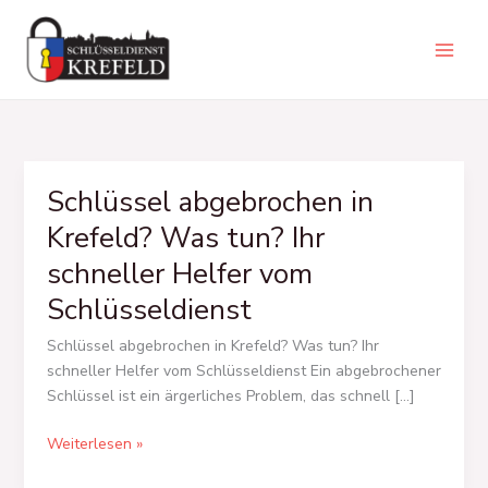
Zum
Inhalt
springen
Schlüssel abgebrochen in
Schlüssel
abgebrochen
Krefeld? Was tun? Ihr
in
schneller Helfer vom
Krefeld?
Was
Schlüsseldienst
tun?
Ihr
Schlüssel abgebrochen in Krefeld? Was tun? Ihr
schneller
schneller Helfer vom Schlüsseldienst Ein abgebrochener
Helfer
Schlüssel ist ein ärgerliches Problem, das schnell […]
vom
Weiterlesen »
Schlüsseldienst