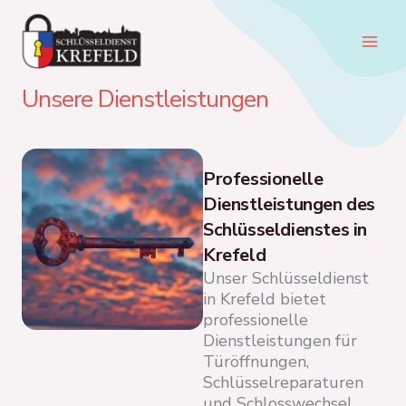
Zum
Inhalt
springen
Unsere Dienstleistungen
Professionelle
Dienstleistungen des
Schlüsseldienstes in
Krefeld
Unser Schlüsseldienst
in Krefeld bietet
professionelle
Dienstleistungen für
Türöffnungen,
Schlüsselreparaturen
und Schlosswechsel.